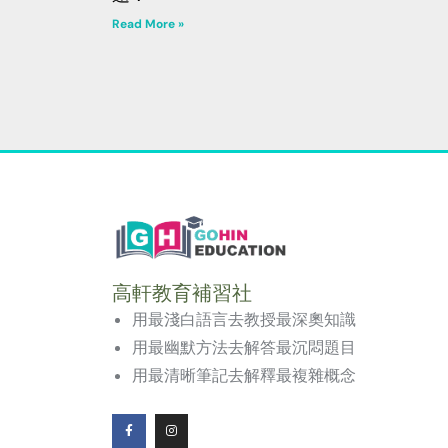
Read More »
高軒教育補習社
用最淺白語言去教授最深奧知識
用最幽默方法去解答最沉悶題目
用最清晰筆記去解釋最複雜概念
F
I