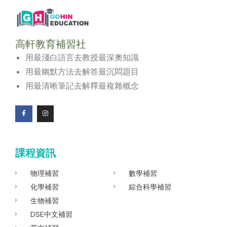
高軒教育補習社
用最淺白語言去教授最深奧知識
用最幽默方法去解答最沉悶題目
用最清晰筆記去解釋最複雜概念
F
I
a
n
c
s
e
t
b
a
o
g
課程資訊
o
r
k
a
-
m
f
物理補習
數學補習
化學補習
綜合科學補習
生物補習
DSE中文補習