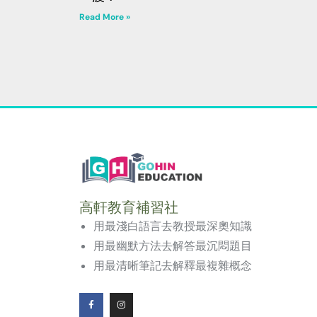
Read More »
高軒教育補習社
用最淺白語言去教授最深奧知識
用最幽默方法去解答最沉悶題目
用最清晰筆記去解釋最複雜概念
F
I