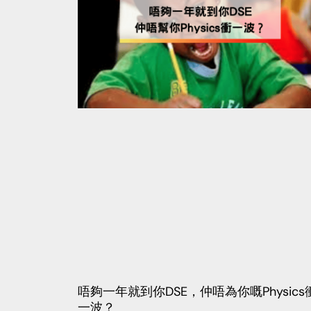
唔夠一年就到你DSE，仲唔為你嘅Physics
一波？