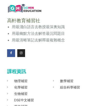
高軒教育補習社
用最淺白語言去教授最深奧知識
用最幽默方法去解答最沉悶題目
用最清晰筆記去解釋最複雜概念
F
I
a
n
c
s
e
t
b
a
o
g
課程資訊
o
r
k
a
-
m
f
物理補習
數學補習
化學補習
綜合科學補習
生物補習
DSE中文補習