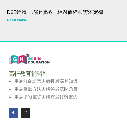
DSE經濟：均衡價格、相對價格和需求定律
Read More »
高軒教育補習社
用最淺白語言去教授最深奧知識
用最幽默方法去解答最沉悶題目
用最清晰筆記去解釋最複雜概念
F
I
a
n
c
s
e
t