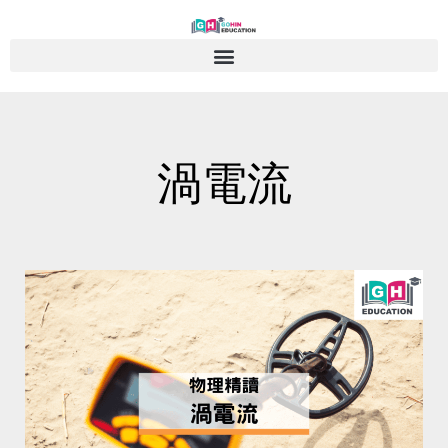
Skip
to
content
渦電流