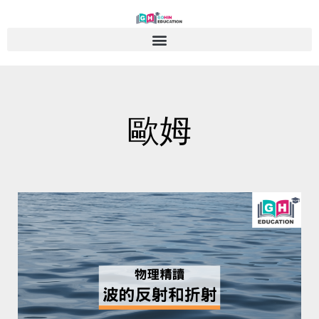
Skip
to
content
歐姆
Page
Page
Page