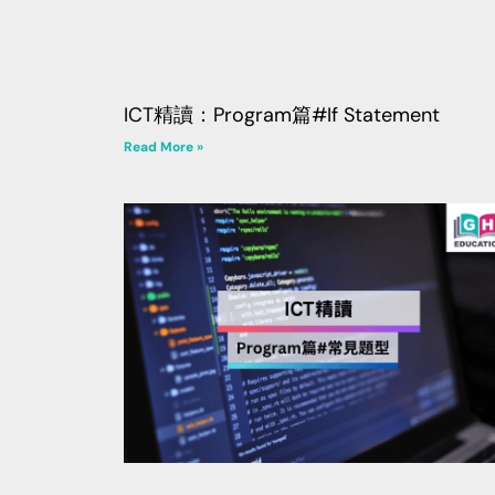
ICT精讀：Program篇#If Statement
Read More »