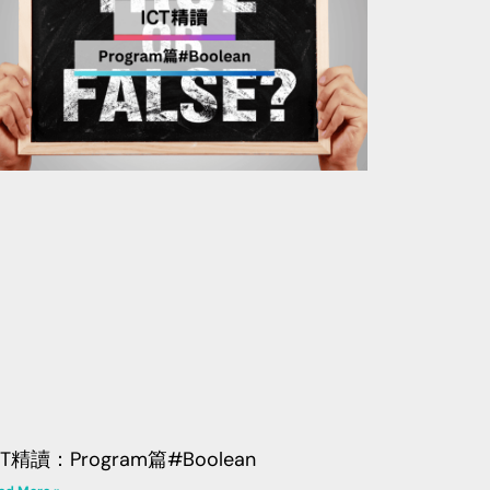
CT精讀：Program篇#Boolean