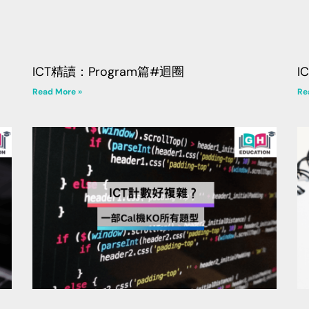
ICT精讀：Program篇#迴圈
I
Read More »
Re