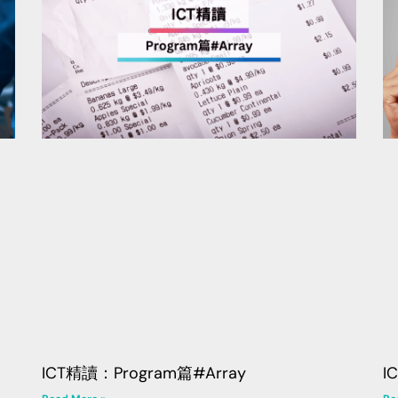
ICT精讀：Program篇#Array
I