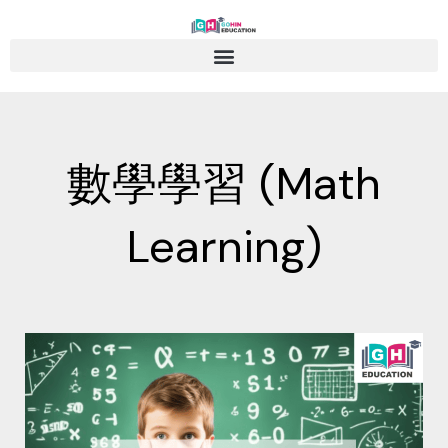
Skip
to
content
數學學習 (Math
Learning)