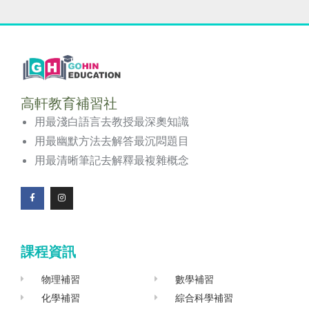
高軒教育補習社
用最淺白語言去教授最深奧知識
用最幽默方法去解答最沉悶題目
用最清晰筆記去解釋最複雜概念
F
I
a
n
c
s
e
t
b
a
o
g
課程資訊
o
r
k
a
-
m
f
物理補習
數學補習
化學補習
綜合科學補習