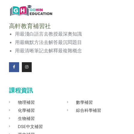
高軒教育補習社
用最淺白語言去教授最深奧知識
用最幽默方法去解答最沉悶題目
用最清晰筆記去解釋最複雜概念
F
I
a
n
c
s
e
t
b
a
o
g
課程資訊
o
r
k
a
-
m
f
物理補習
數學補習
化學補習
綜合科學補習
生物補習
DSE中文補習