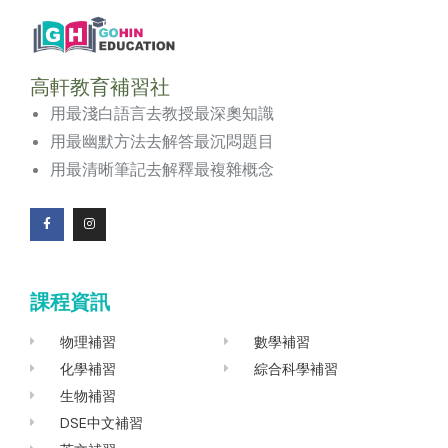
高軒教育補習社
用最淺白語言去教授最深奧知識
用最幽默方法去解答最沉悶題目
用最清晰筆記去解釋最複雜概念
F
I
a
n
c
s
e
t
b
a
o
g
課程資訊
o
r
k
a
-
m
f
物理補習
數學補習
化學補習
綜合科學補習
生物補習
DSE中文補習