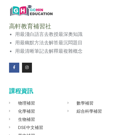
高軒教育補習社
用最淺白語言去教授最深奧知識
用最幽默方法去解答最沉悶題目
用最清晰筆記去解釋最複雜概念
F
I
a
n
c
s
e
t
b
a
o
g
課程資訊
o
r
k
a
-
m
f
物理補習
數學補習
化學補習
綜合科學補習
生物補習
DSE中文補習