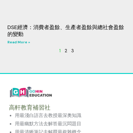
DSE經濟：消費者盈餘、生產者盈餘與總社會盈餘
的變動
Read More »
1
2
3
高軒教育補習社
用最淺白語言去教授最深奧知識
用最幽默方法去解答最沉悶題目
用最清晰筆記去解釋最複雜概念