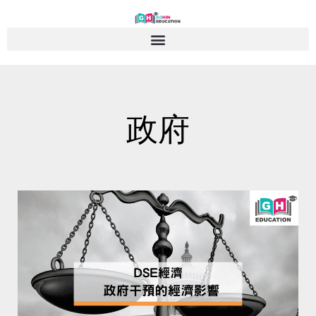
Skip
to
content
政府
Page
Page
Page