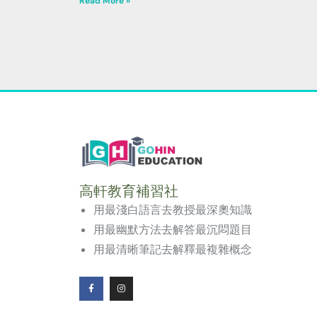
Read More »
高軒教育補習社
用最淺白語言去教授最深奧知識
用最幽默方法去解答最沉悶題目
用最清晰筆記去解釋最複雜概念
F
I
a
n
c
s