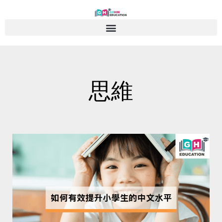
Skip
to
content
思維