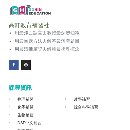
高軒教育補習社
用最淺白語言去教授最深奧知識
用最幽默方法去解答最沉悶題目
用最清晰筆記去解釋最複雜概念
F
I
a
n
c
s
e
t
b
a
o
g
課程資訊
o
r
k
a
-
m
f
物理補習
數學補習
化學補習
綜合科學補習
生物補習
DSE中文補習