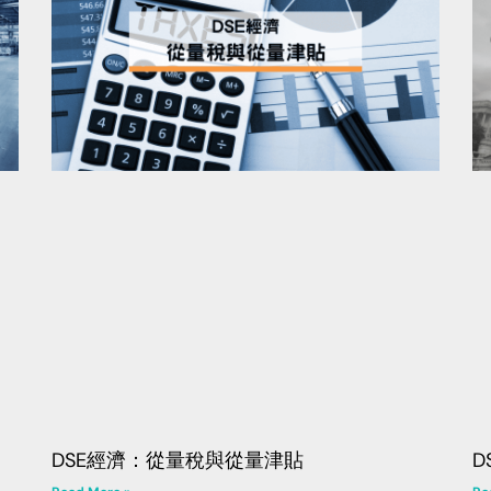
DSE經濟：從量稅與從量津貼
D