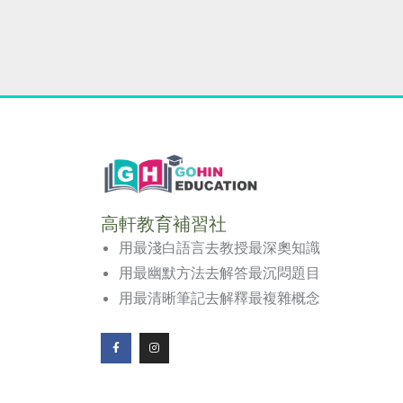
高軒教育補習社
用最淺白語言去教授最深奧知識
用最幽默方法去解答最沉悶題目
用最清晰筆記去解釋最複雜概念
F
I
a
n
c
s
e
t
b
a