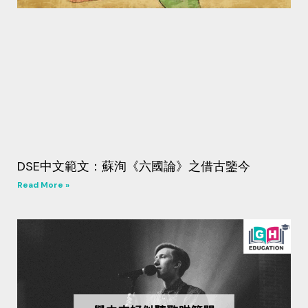
DSE中文範文：蘇洵《六國論》之借古鑒今
Read More »