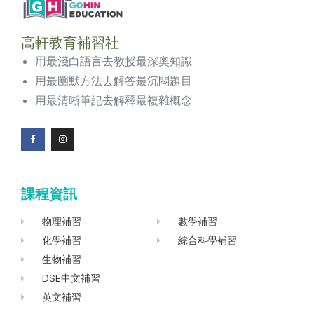
高軒教育補習社
用最淺白語言去教授最深奧知識
用最幽默方法去解答最沉悶題目
用最清晰筆記去解釋最複雜概念
F
I
a
n
c
s
e
t
b
a
o
g
課程資訊
o
r
k
a
-
m
f
物理補習
數學補習
化學補習
綜合科學補習
生物補習
DSE中文補習
英文補習