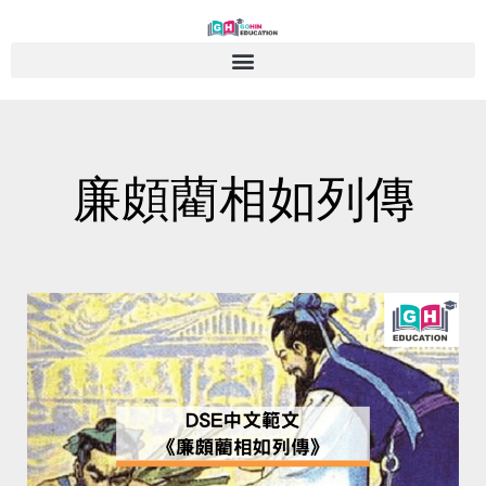
Skip
to
content
廉頗藺相如列傳