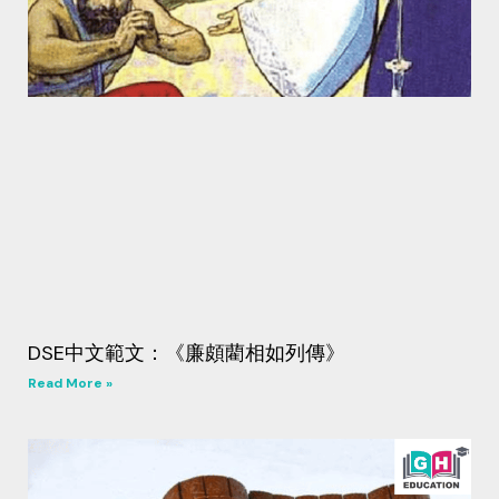
DSE中文範文：《廉頗藺相如列傳》
Read More »