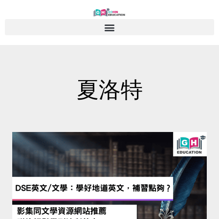
Skip
to
content
夏洛特