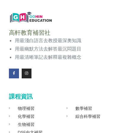
高軒教育補習社
用最淺白語言去教授最深奧知識
用最幽默方法去解答最沉悶題目
用最清晰筆記去解釋最複雜概念
F
I
a
n
c
s
e
t
b
a
o
g
課程資訊
o
r
k
a
-
m
f
物理補習
數學補習
化學補習
綜合科學補習
生物補習
DSE中文補習