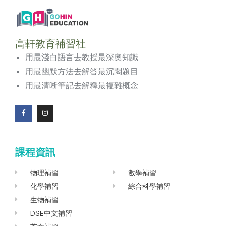
高軒教育補習社
用最淺白語言去教授最深奧知識
用最幽默方法去解答最沉悶題目
用最清晰筆記去解釋最複雜概念
F
I
a
n
c
s
e
t
b
a
o
g
課程資訊
o
r
k
a
-
m
f
物理補習
數學補習
化學補習
綜合科學補習
生物補習
DSE中文補習