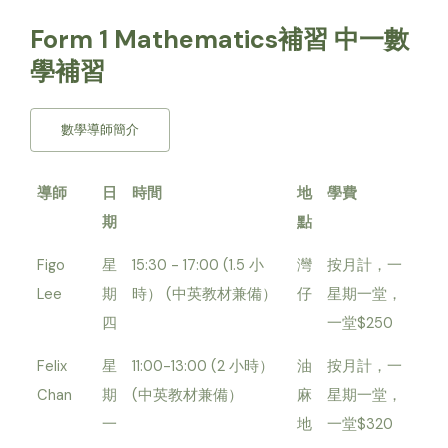
Form 1 Mathematics補習 中一數
學補習
數學導師簡介
導師
日
時間
地
學費
期
點
Figo
星
15:30 - 17:00 (1.5 小
灣
按月計，一
Lee
期
時） (中英教材兼備）
仔
星期一堂，
四
一堂$250
Felix
星
11:00-13:00 (2 小時）
油
按月計，一
Chan
期
(中英教材兼備）
麻
星期一堂，
一
地
一堂$320