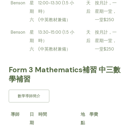
Benson
星
12:00-13:30 (1.5 小
天
按月計，一
期
時）
后
星期一堂，
六
(中英教材兼備）
一堂$250
Benson
星
13:30-15:00 (1.5 小
天
按月計，一
期
時）
后
星期一堂，
六
(中英教材兼備）
一堂$250
Form 3 Mathematics補習 中三數
學補習
數學導師簡介
導師
日
時間
地
學費
期
點