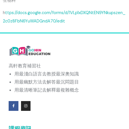
生物科
h
ttps://docs.google.com/forms/d/1VLp1xDXQNtEN9YNkupszen_
2c0z8FbN6YuWADGndA70/edit
高軒教育補習社
用最淺白語言去教授最深奧知識
用最幽默方法去解答最沉悶題目
用最清晰筆記去解釋最複雜概念
F
I
a
n
c
s
e
t
b
a
o
g
課程資訊