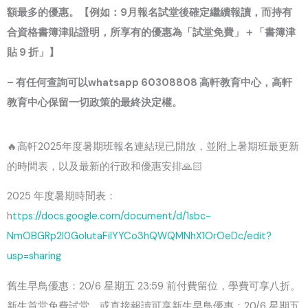
額最多的優惠。【例如：9月報名試堂後確定繼續報讀，而持有
合資格書簿津貼證明，所享有的優惠為「試堂免費」＋「書簿津
貼 9 折」】
– 有任何查詢可以whatsapp 60308808 高軒教育中心，高軒
教育中心保留一切政策的最終決定權。
🔥高軒2025年度暑期班報名連結現已開放，並附上暑期班最更新
的時間表，以及最新的行政和優惠安排🙏🏻
2025 年度暑期時間表：
h
ttps://docs.google.com/document/d/1sbc-
NmOBGRp2l0GolutaFiIYYCo3hQWQMNhX1OrOeDc/edit?
usp=sharing
舊生早鳥優惠：20/6 星期五 23:59 前付費留位，學費可享八折。
新生首堂免費試堂，或直接報讀可享新生早鳥優惠：20/6 星期五