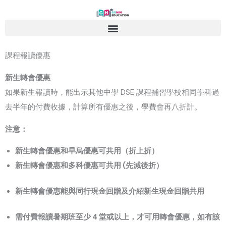
Skip
to
content
課程報讀優惠
新生轉會優惠
如果新生報讀時，能出示其他中學 DSE 課程補習學校相同學科過
去半年的付費收據，計算所有優惠之後，學費會再八折計。
注意：
新生轉會優惠和早烏優惠可共用（折上折）
新生轉會優惠和多科優惠可共用 (先減後折）
新生轉會優惠能與同行現金回贈及介紹新生現金回贈共用
需付費報讀暑期班至少 4 堂或以上，才可用轉會優惠，如有該