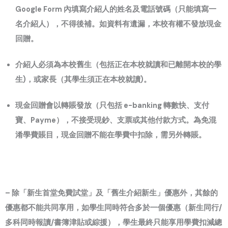
Google Form 內填寫介紹人的姓名及電話號碼（只能填寫一
名介紹人），不得後補。如資料有遺漏，本校有權不發放現金
回贈。
介紹人必須為本校舊生（包括正在本校就讀和已離開本校的學
生)，或家長（其學生須正在本校就讀)。
現金回贈會以轉賬發放（只包括 e-banking 轉數快、支付
寶、Payme），不接受現鈔、支票或其他付款方式。為免混
淆學費賬目，現金回贈不能在學費中扣除，需另外轉賬。
– 除「新生首堂免費試堂」及「舊生介紹新生」優惠外，其餘的
優惠都不能共同享用，如學生同時符合多於一個優惠（新生同行/
多科同時報讀/書簿津貼或綜援），學生最終只能享用學費扣減總