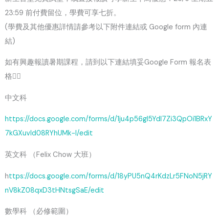
23:59 前付費留位，學費可享七折。
(學費及其他優惠詳情請參考以下附件連結或 Google form 內連
結)
如有興趣報讀暑期課程，請到以下連結填妥Google Form 報名表
格👇🏻
中文科
https://docs.google.com/forms/d/1ju4p56gI5YdI7Zi3QpOi1BRxY
7kGXuvld08RYhUMk-I/edit
英文科 （Felix Chow 大班）
h
ttps://docs.google.com/forms/d/18yPU5nQ4rKdzLr5FNoN5jRY
nV8kZ08qxD3tHNtsgSaE/edit
數學科 （必修範圍）