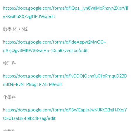
https://docs.google.com/forms/d/1Qpz_lyn8VaIMoRhxyn2XbrV11
vzSwi9aSXZzgIDEUWs/edit
數學 M1 / M2
h
ttps://docs.google.com/forms/d/1deAepw2MwO0-
dAxjQgvSMf9VSSwuHa-10unRzvvqLcc/edit
物理科
https://docs.google.com/forms/d/1vDDOjOtnn1u01jqRmquD2BD
m1tNi-RvNTP9bgTR74TM/edit
化學科
h
ttps://docs.google.com/forms/d/18w1EapipJwNUKKGBsjHJXqjY
OEcTsafsE4I9bC1Fzag/edit